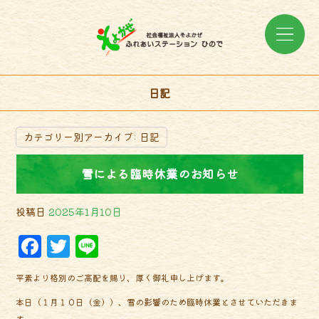
日記
カテゴリー別アーカイブ:
日記
雪による臨時休業のお知らせ
投稿日
2025年1月10日
F
T
Li
a
w
n
平素より格別のご高配を賜り、厚く御礼申し上げます。
c
it
e
本日（１月１０日（金））、雪の影響のため臨時休業とさせていただきま
e
t
す。