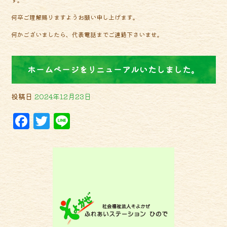
b
e
何卒ご理解賜りますようお願い申し上げます。
o
r
何かございましたら、代表電話までご連絡下さいませ。
o
k
ホームページをリニューアルいたしました。
投稿日
2024年12月23日
F
T
Li
a
w
n
c
it
e
e
t
b
e
o
r
o